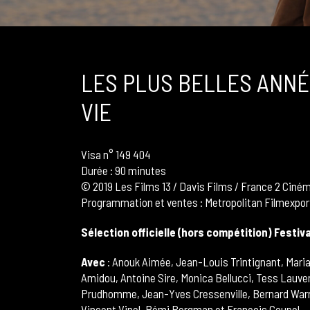
LES PLUS BELLES ANNÉ
VIE
Visa n° 149 404
Durée : 90 minutes
© 2019 Les Films 13 / Davis Films / France 2 Ciné
Programmation et ventes :
Metropolitan Filmexpor
Sélection officielle (hors compétition) Festiv
Avec
: Anouk Aimée, Jean-Louis Trintignant, Mari
Amidou, Antoine Sire, Monica Bellucci, Tess Lauve
Prudhomme, Jean-Yves Cressenville, Bernard War
Vincent Vinel, Rémi Bergman et François Coupel.