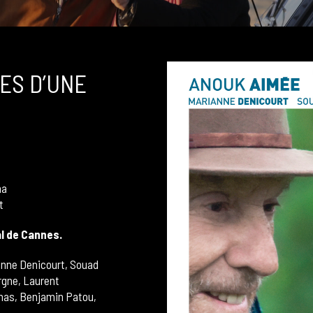
ES D’UNE
ma
t
al de Cannes.
anne Denicourt, Souad
rgne, Laurent
nas, Benjamin Patou,