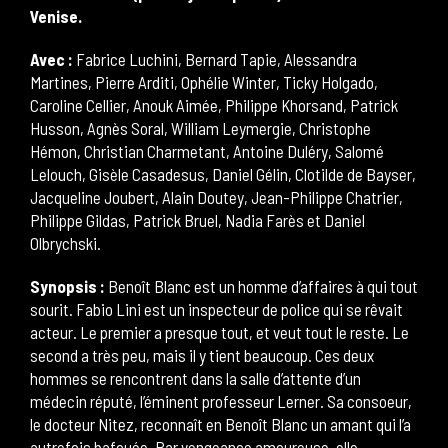
Venise.
Avec :
Fabrice Luchini, Bernard Tapie, Alessandra
Martines, Pierre Arditi, Ophélie Winter, Ticky Holgado,
Caroline Cellier, Anouk Aimée, Philippe Khorsand, Patrick
Husson, Agnès Soral, William Leymergie, Christophe
Hémon, Christian Charmetant, Antoine Duléry, Salomé
Lelouch, Gisèle Casadesus, Daniel Gélin, Clotilde de Bayser,
Jacqueline Joubert, Alain Doutey, Jean-Philippe Chatrier,
Philippe Gildas, Patrick Bruel, Nadia Farès et Daniel
Olbrychski.
Synopsis :
Benoît Blanc est un homme d’affaires à qui tout
sourit. Fabio Lini est un inspecteur de police qui se rêvait
acteur. Le premier a presque tout, et veut tout le reste. Le
second a très peu, mais il y tient beaucoup. Ces deux
hommes se rencontrent dans la salle d’attente d’un
médecin réputé, l’éminent professeur Lerner. Sa consoeur,
le docteur Nitez, reconnaît en Benoît Blanc un amant qui l’a
autrefois bafouée. Par vengeance amoureuse, elle