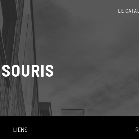
LE CATA
 SOURIS
LIENS
R